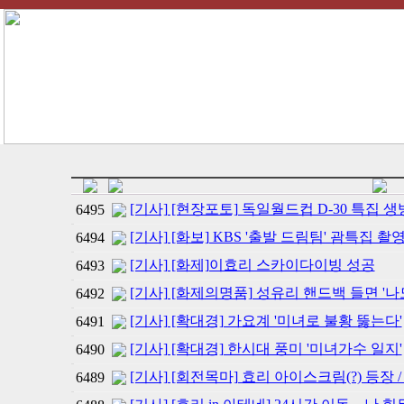
[기사] [현장포토] 독일월드컵 D-30 특집 생
6495
[기사] [화보] KBS '출발 드림팀' 괌특집 촬
6494
[기사] [화제]이효리 스카이다이빙 성공
6493
[기사] [화제의명품] 성유리 핸드백 들면 '나
6492
[기사] [확대경] 가요계 '미녀로 불황 뚫는다'
6491
[기사] [확대경] 한시대 풍미 '미녀가수 일지'
6490
[기사] [회전목마] 효리 아이스크림(?) 등장 / 
6489