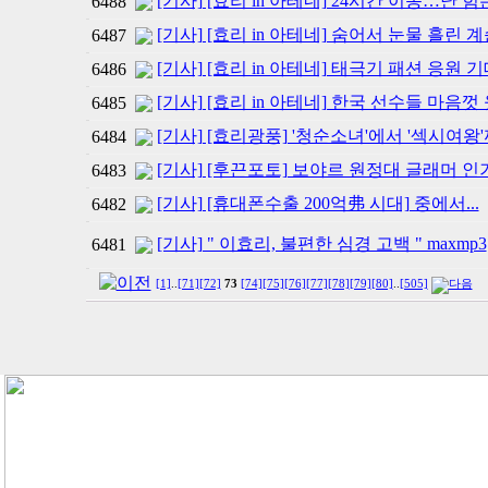
[기사] [효리 in 아테네] 24시간 이동…난
6488
[기사] [효리 in 아테네] 숨어서 눈물 흘린 계
6487
[기사] [효리 in 아테네] 태극기 패션 응원
6486
[기사] [효리 in 아테네] 한국 선수들 마음껏
6485
[기사] [효리광풍] '청순소녀'에서 '섹시여왕
6484
[기사] [후끈포토] 보야르 원정대 글래머 인
6483
[기사] [휴대폰수출 200억弗 시대] 중에서...
6482
[기사] " 이효리, 불편한 심경 고백 " maxmp3
6481
[1]
..
[71]
[72]
73
[74]
[75]
[76]
[77]
[78]
[79]
[80]
..
[505]