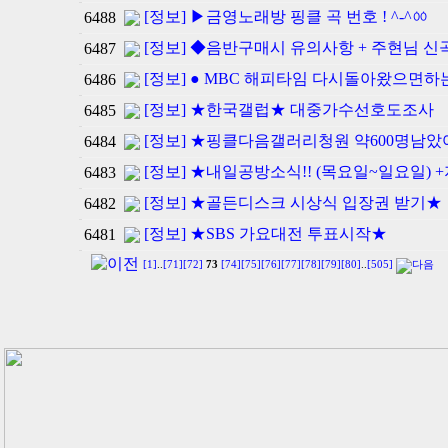
[정보] ▶금영노래방 핑클 곡 번호 ! ^-^ㆀ
6488
[정보] ◆음반구매시 유의사항 + 주현님 신
6487
[정보] ● MBC 해피타임 다시돌아왔으면하
6486
[정보] ★한국갤럽★ 대중가수선호도조사
6485
[정보] ★핑클다음갤러리청원 약600명남았어
6484
[정보] ★내일공방소식!! (목요일~일요일)
6483
[정보] ★골든디스크 시상식 입장권 받기★
6482
[정보] ★SBS 가요대전 투표시작★
6481
[1]
..
[71]
[72]
73
[74]
[75]
[76]
[77]
[78]
[79]
[80]
..
[505]