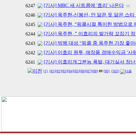
[기사] MBC 새 시트콤에 '효리' 나온다
6247
[3]
[기사] 옥주현-신봉선, 안 닮은 듯 닮은 스타
6246
[기사] 옥주현, “핑클시절 특이한 방법으로
6245
[기사] 옥주현,＂이효리의 발가락 꼬집기 
6244
[기사] 빅뱅 대성 “핑클 중 옥주현 가장 좋아
6243
[기사] 이효리 원투, 애장품 경매수익금 '사
6242
[기사] 이효리개그본능 폭발, 대기실서 장난
6241
[1]
..
[81]
[82]
[83]
[84]
[85]
[86]
[87]
[88]
89
[90]
..
[505]