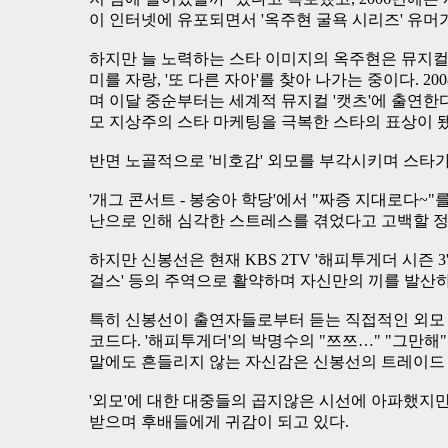
이 인터넷에 유포되면서 '옥주현 굴욕 시리즈' 유머
하지만 늘 노력하는 스타 이미지의 옥주현은 뮤지컬
미를 자랑, '또 다른 자아'를 찾아 나가는 중이다. 2
며 이달 중순부터는 세계적 뮤지컬 '캣츠'에 출연한
모 지상주의 스타 마케팅을 극복한 스타의 표상이 됐
반면 노골적으로 '비호감' 외모를 부각시키며 스타가
'개그 콘서트 - 봉숭아 학당'에서 "짜증 지대로다
난으로 인해 심각한 스트레스를 겪었다고 고백할 정
하지만 신봉선은 현재 KBS 2TV '해피투게더 시즌 3',
걸스' 등의 주역으로 활약하며 자신만의 끼를 발산하
특히 신봉선이 출연자들로부터 듣는 직접적인 외모 
코드다. '해피투게더'의 박명수의 "쯔쯔…" "그만해
말에도 흔들리지 않는 자신감은 신봉선의 트레이드 
'외모'에 대한 대중들의 곱지않은 시선에 아파했지만,
받으며 후배들에게 귀감이 되고 있다.