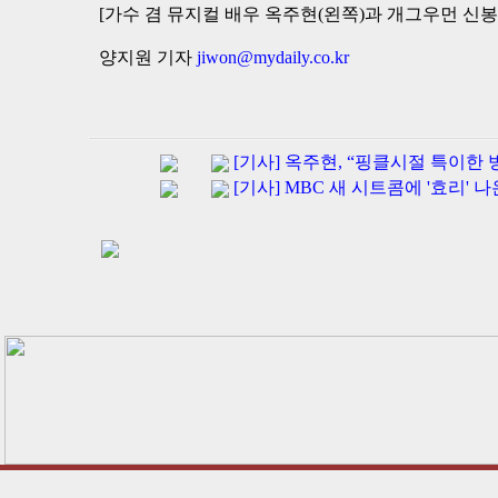
[가수 겸 뮤지컬 배우 옥주현(왼쪽)과 개그우먼 신봉선
양지원 기자
jiwon@mydaily.co.kr
[기사] 옥주현, “핑클시절 특이
[기사] MBC 새 시트콤에 '효리' 나온