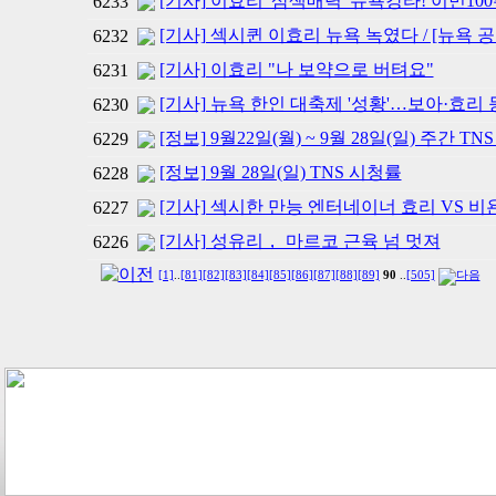
[기사] 이효리 '삼색매력' 뉴욕강타! 이민100
6233
[기사] 섹시퀸 이효리 뉴욕 녹였다 / [뉴욕 
6232
[기사] 이효리 "나 보약으로 버텨요"
6231
[기사] 뉴욕 한인 대축제 '성황'…보아·효리
6230
[정보] 9월22일(월) ~ 9월 28일(일) 주간 T
6229
[정보] 9월 28일(일) TNS 시청률
6228
[기사] 섹시한 만능 엔터네이너 효리 VS 비
6227
[기사] 성유리， 마르코 근육 넘 멋져
6226
[1]
..
[81]
[82]
[83]
[84]
[85]
[86]
[87]
[88]
[89]
90
..
[505]