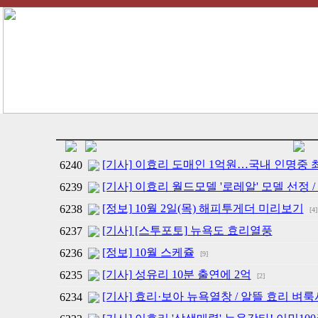
[기사] 이효리 도매인 1억원…국내 인명중 
6240
[기사] 이효리 월드모델 '로레알' 모델 선정 /
6239
[정보] 10월 2일(목) 해피투게더 미리보기
6238
[4]
[기사] [스투포토] 뉴욕도 효리열풍
6237
[정보] 10월 스케쥴
6236
[9]
[기사] 성유리 10분 출연에 2억
6235
[2]
[기사] 효리·보아 뉴욕열창 / 알뜰 효리 벼룩
6234