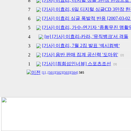
[기사] 이효리, 디지털 싱글 3만장 한정으
8
[기사] 이효리, 6일 디지털 싱글CD 3만장 
7
[기사] 이효리 싱글 폭발적 반응 [2007-03-02 15
6
[기사] 이효리, 가수-연기자 ‘종횡무진 맹활약
5
[re] [기사] 이효리-카라, '뮤직뱅크'서 격돌
4
[기사] 이효리, 7월 2집 발표 '섹시컴백‘
3
[기사] 음반 판매 집계 공신력 '도마위'
2
[2]
[기사] [최희섭인너뷰] 스포츠조선
1
[3]
[1]
..
[501]
[502]
[503]
[504]
505