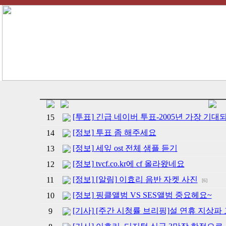
[투표] 긴급 네이버 투표-2005년 가장 기
15
[정보] 투표 좀 해주세요
14
[정보] 세잎 ost 전체 샘플 듣기
13
[정보] tvcf.co.kr에 cf 올라왔네요
12
[정보] [알림] 이효리 음반 자켓 사진
11
[6]
[정보] 핑클앨범 VS SES앨범 중요헤요~
10
[기사] [주간 시청률 브리핑]설 연휴 지상파
9