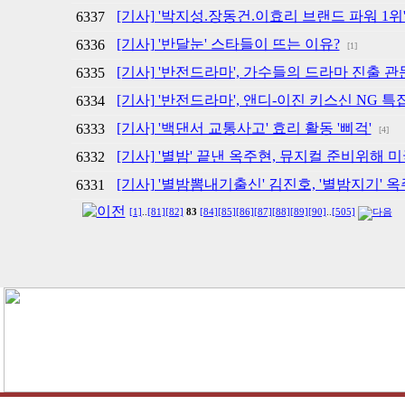
[기사] '박지성.장동건.이효리 브랜드 파워 1위
6337
[기사] '반달눈' 스타들이 뜨는 이유?
6336
[1]
[기사] '반전드라마', 가수들의 드라마 진출 관
6335
[기사] '반전드라마', 앤디-이진 키스신 NG 특
6334
[기사] '백댄서 교통사고' 효리 활동 '삐걱'
6333
[4]
[기사] '별밤' 끝낸 옥주현, 뮤지컬 준비위해 
6332
[기사] '별밤뽐내기출신' 김진호, '별밤지기' 
6331
[1]
..
[81]
[82]
83
[84]
[85]
[86]
[87]
[88]
[89]
[90]
..
[505]