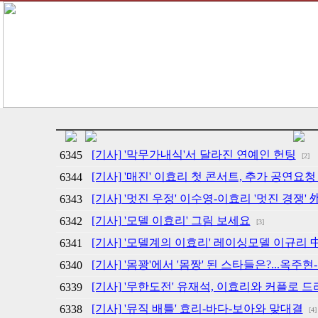
[기사] '막무가내식'서 달라진 연예인 헌팅
6345
[2]
[기사] '매진' 이효리 첫 콘서트, 추가 공연요청
6344
[기사] '멋진 우정' 이수영-이효리 '멋진 경쟁' 
6343
[기사] '모델 이효리' 그림 보세요
6342
[3]
[기사] '모델계의 이효리' 레이싱모델 이규리 中,
6341
[기사] '몸꽝'에서 '몸짱' 된 스타들은?...옥주
6340
[기사] '무한도전' 유재석, 이효리와 커플로 
6339
[기사] '뮤직 배틀' 효리-바다-보아와 맞대결
6338
[4]