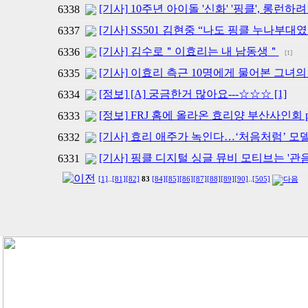
[기사] 10주년 아이돌 '신화' '핑클', 롱런하려
6338
[기사] SS501 김현중 “나도 핑클 누나부대였다” [2
6337
[기사] 김수로＂이효리는 내 남동생＂
6336
[1]
[기사] 이효리 측근 10명에게 물어본 그녀의 
6335
[정보] [A] 궁금한거 많아요---☆☆☆ [1]
6334
[정보] FRJ 홈에 올라온 효리양 부산사인회 p
6333
[기사] 효리 애주가 녹인다…‘처음처럼’ 모
6332
[기사] 핑클 디지털 싱글 뮤비 모티브는 '관
6331
[1]
..
[81]
[82]
83
[84]
[85]
[86]
[87]
[88]
[89]
[90]
..
[505]