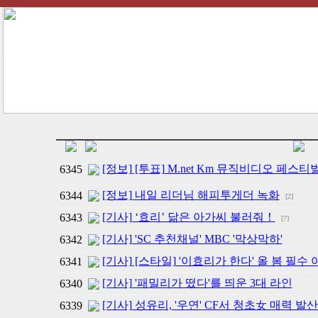
[정보] [투표] M.net Km 뮤직비디오 페스
6345
[정보] 내일 리더님 해피투게더 녹화
6344
[2]
[기사] ‘효리’ 닮은 아가씨 불러줘！
6343
[7]
[기사] 'SC 추천채널' MBC '막상막하'
6342
[기사] [스타일] '이효리가 한다' 올 봄 필수
6341
[기사] '패밀리가 떴다'를 띄운 3대 라인
6340
[기사] 성유리, '우연' CF서 청초女 매력 발산
6339