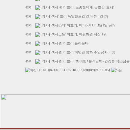
[기사] '섹시 퀸'이효리, 노홍철에게 '급호감' 표시!
6292
[기사] '섹시' 효리 독일월드컵 간다 外 1건
[2]
6291
[기사] '섹시스타' 이효리, 비타500 CF 3월1일 공개
6290
[기사] '섹시코드' 이효리, 바탕화면 저장 1위
6289
[기사] '섹시퀸' 이효리 돌아온다
6288
[기사] '섹시퀸' 이효리 이번엔 영화 주인공 Go!
[1]
6287
[기사] '섹시퀸' 이효리, '화려함+솔직담백=건강한 섹스심볼
6286
[1]
..
[81]
[82]
[83]
[84]
[85]
86
[87]
[88]
[89]
[90]
..
[505]