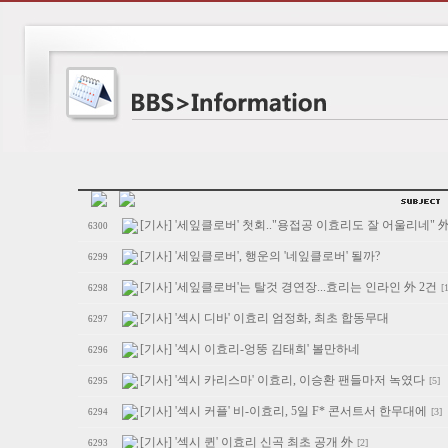
[기사] '세잎클로버' 첫회.."용접공 이효리도 잘 어울리네" 
6300
[기사] '세잎클로버', 행운의 '네잎클로버' 될까?
6299
[기사] '세잎클로버'는 탈것 경연장...효리는 인라인 外 2건
[
6298
[기사] '섹시 디바' 이효리 엄정화, 최초 합동무대
6297
[기사] '섹시 이효리-엉뚱 김태희' 볼만하네
6296
[기사] '섹시 카리스마' 이효리, 이승환 팬들마저 녹였다
[5]
6295
[기사] '섹시 커플' 비-이효리, 5일 F* 콘서트서 한무대에
[3]
6294
[기사] '섹시 퀸' 이효리 신곡 최초 공개 外
[2]
6293