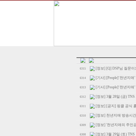
[정보] [Q] DSP님 질문이요.
6315
[기사] [People]‘천년지애
6314
[기사] [People]‘천년지애
6313
[정보] 3월 28일 (금) TN
6312
[정보] [공지] 핑클 공식 
6311
[정보] 천년지애 방송시
6310
[정보] '천년지애의 주인공
6309
[정보] 3월 29일 (토) TN
6308