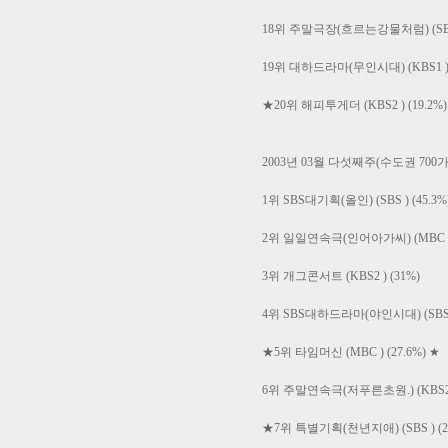
18위 주말극장(흐르는강물처럼) (SBS 
19위 대하드라마(무인시대) (KBS1 ) (
★20위 해피투게더 (KBS2 ) (19.2%)
2003년 03월 다섯째주(수도권 700가
1위 SBS대기획(올인) (SBS ) (45.3%
2위 일일연속극(인어아가씨) (MBC ) (
3위 개그콘서트 (KBS2 ) (31%)
4위 SBS대하드라마(야인시대) (SBS )
★5위 타임머신 (MBC ) (27.6%) ★
6위 주말연속극(저푸른초원.) (KBS2 ) 
★7위 특별기획(천년지애) (SBS ) (24