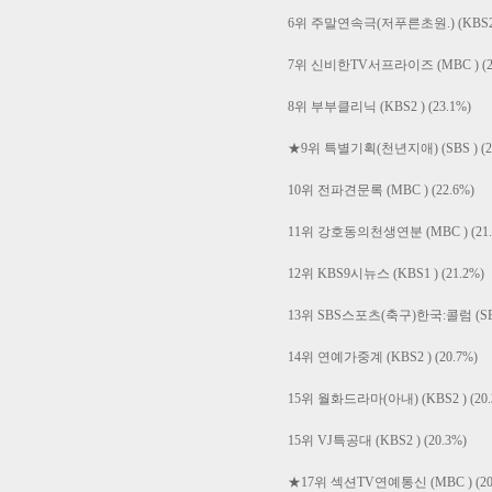
6위 주말연속극(저푸른초원.) (KBS2 ) 
7위 신비한TV서프라이즈 (MBC ) (23
8위 부부클리닉 (KBS2 ) (23.1%)
★9위 특별기획(천년지애) (SBS ) (22
10위 전파견문록 (MBC ) (22.6%)
11위 강호동의천생연분 (MBC ) (21.
12위 KBS9시뉴스 (KBS1 ) (21.2%)
13위 SBS스포츠(축구)한국:콜럼 (SBS 
14위 연예가중계 (KBS2 ) (20.7%)
15위 월화드라마(아내) (KBS2 ) (20.
15위 VJ특공대 (KBS2 ) (20.3%)
★17위 섹션TV연예통신 (MBC ) (20