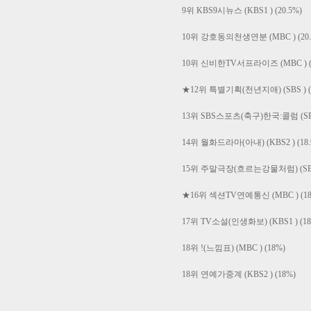
9위 KBS9시뉴스 (KBS1 ) (20.5%)
10위 강호동의천생연분 (MBC ) (20.
10위 신비한TV서프라이즈 (MBC ) (2
★12위 특별기획(천년지애) (SBS ) (
13위 SBS스포츠(축구)한국:콜럼 (SBS 
14위 월화드라마(아내) (KBS2 ) (18.
15위 주말극장(흐르는강물처럼) (SBS )
★16위 섹션TV연예통신 (MBC ) (18
17위 TV소설(인생화보) (KBS1 ) (18
18위 !(느낌표) (MBC ) (18%)
18위 연예가중계 (KBS2 ) (18%)