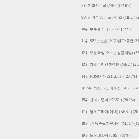
8위 전파견문록 (MBC )(22.6%)
9위 신비한TV서프라이즈 (MBC ) (22
10위 부부클리닉 (KBS2 ) (22%)
11위 SBS스포츠(축구)한국:콜럼 (SBS 
12위 주말극장(흐르는강물처럼) (SBS )
13위 강호동의천생연분 (MBC ) (21.
14위 KBS9시뉴스 (KBS1 ) (20.8%)
★15위 섹션TV연예통신 (MBC ) (20
15위 연예가중계 (KBS2 ) (20.1%)
17위 월화드라마(아내) (KBS2 ) (20
18위 TV특종놀라운세상 (MBC ) (19
19위 도전1000곡 (SBS ) (19%)