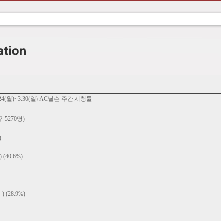
,24(월)~3.30(일) AC닐슨 주간 시청률
 5270명)
)
40.6%)
(28.9%)