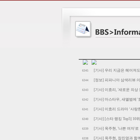
[기사] 우리 지금은 헤어져
6345
[정보] 피파니아 삼색리뷰.이효리
6344
[기사] 이효리, '새로운 의상 
6343
[기사] 마스타우, 새앨범에 '
6342
[기사] 이효리 드라마 ‘사랑
6341
[기사] [스타 랭킹 Top5] 10
6340
[기사] 옥주현, '나쁜 여자'로
6339
[기사] 옥주현, 장진영과 함
6338