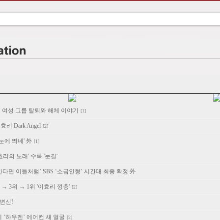
도 여성 그룹 탈퇴와 해체 이야기
[1]
 Dark Angel
[2]
눈에 띄네' 外
[1]
효리의 노래' 수록 '눈길'
한다면 이들처럼’ SBS ‘소금인형’ 시간대 최종 확정 外
위 → 3위 → 1위 '이효리 껑충'
[2]
 변신!
께 ‘하우젠’ 에어컨 새 얼굴
[2]