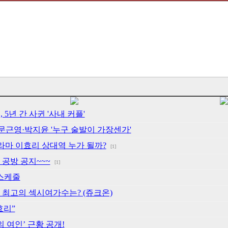
 5년 간 사귄 '사내 커플'
리·문근영·박지윤 '누구 술발이 가장센가'
드라마 이효리 상대역 누가 될까?
[1]
 공방 공지~~~
[1]
월스케줄
계 최고의 섹시여가수는? (쥬크온)
효리”
의 여인’ 근황 공개!