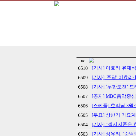
[기사] 이효리·유재석,
6510
[기사] '주당' 이효
6509
[기사] ‘무한도전’ 
6508
[공지] MBC음악중심
6507
[스케줄] 효리님 3
6506
[투표] 상반기 가요
6505
[기사] "섹시지존은 
6504
[기사] 성유리, ‘순백
6503