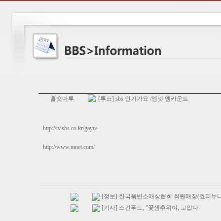
횰숏마루
[투표] sbs 인기가요 /엠넷 엠카운트
http://tv.sbs.co.kr/gayo/.
http://www.mnet.com/
[정보] 한국음반소매상협회 회원매장(효리누나
[기사] 스킨푸드, "꽃샘추위야, 고맙다"