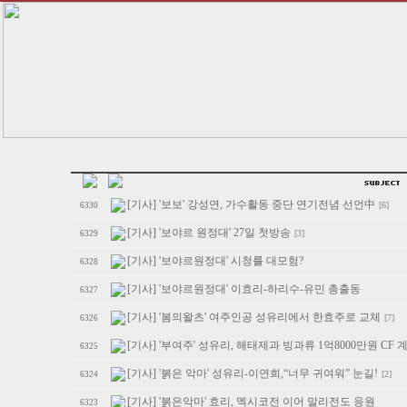
[기사] '보보' 강성연, 가수활동 중단 연기전념 선언中
[6]
6330
[기사] '보야르 원정대' 27일 첫방송
[3]
6329
[기사] '보야르원정대' 시청률 대모험?
6328
[기사] '보야르원정대' 이효리-하리수-유민 총출동
6327
[기사] '봄의왈츠' 여주인공 성유리에서 한효주로 교체
[7]
6326
[기사] '부여주' 성유리, 해태제과 빙과류 1억8000만원 CF 
6325
[기사] '붉은 악마' 성유리-이연희,“너무 귀여워” 눈길!
[2]
6324
[기사] '붉은악마' 효리, 멕시코전 이어 말리전도 응원
6323