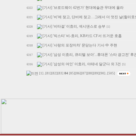
[기사] '브로드웨이 42번가' 현대예술관 무대에 올라
6322
[기사] '비'에 젖고, 단비에 젖고…그래서 더 멋진 날(할리
6321
[기사] '비타걸' 이효리, 섹시댄스로 승부
[1]
6320
[기사] '빅스타' 비-효리, KB카드 CF서 뜨거운 호흡
6319
[기사] '사랑의 포장마차' 문닫는다 기사 中 주현
6318
[기사] '삼성 이효리, 큐리텔 보아'...휴대폰 '스타 광고전' 후
6317
[기사] '삼성의 여인' 이효리, 아테네 달군다 외 3건
[5]
6316
[1]
..
[81]
[82]
[83]
84
[85]
[86]
[87]
[88]
[89]
[90]
..
[505]