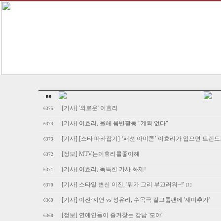
[기사] '외로운' 이효리
6375
[기사] 이효리, 올해 음반활동 "계획 없다"
6374
[기사] [스타 따라잡기] ‘패션 아이콘’ 이효리가 입으면 트렌
6373
[정보] MTV는이효리를좋아해
6372
[기사] 이효리, 독특한 가사 화제!
6371
[기사] 스타일 변신 이진, '뭐가 그리 부끄러워~!'
[1]
6370
[기사] 이진·지연 vs 성유리, 수목극 걸그룹팬에 '재미추가'
6369
[정보] 연예인들이 즐겨찾는 강남 '모야'
6368