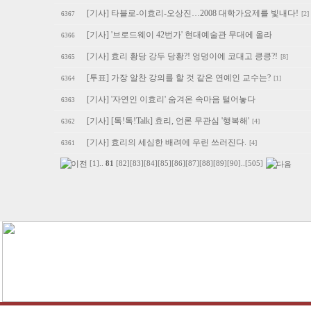
[기사] 타블로-이효리-오상진…2008 대학가요제를 빛내다!
[2]
6367
[기사] '브로드웨이 42번가' 현대예술관 무대에 올라
6366
[기사] 효리 황당 강두 당황?! 엉덩이에 코대고 킁킁?!
[8]
6365
[투표] 가장 알찬 강의를 할 것 같은 연예인 교수는?
[1]
6364
[기사] '자연인 이효리' 숨겨온 속마음 털어놓다
6363
[기사] [톡!톡!Talk] 효리, 언론 무관심 '행복해'
[4]
6362
[기사] 효리의 세심한 배려에 우린 쓰러진다.
[4]
6361
[1]
..
81
[82]
[83]
[84]
[85]
[86]
[87]
[88]
[89]
[90]
..
[505]