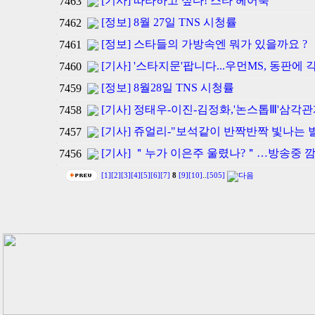
[기사] 따라하고 싶다! 스타 헤어북
7463
[정보] 8월 27일 TNS 시청률
7462
[정보] 스타들의 가방속엔 뭐가 있을까요 ?
7461
[기사] '스타지문'팝니다...우먼MS, 동판에 각
7460
[정보] 8월28일 TNS 시청률
7459
[기사] 정태우-이진-김정화,'논스톱Ⅲ'삼각관
7458
[기사] 쥬얼리-"보석같이 반짝반짝 빛나는 
7457
[기사] ＂누가 이은주 울렸나?＂…방송중 깜
7456
[1]
[2]
[3]
[4]
[5]
[6]
[7]
8
[9]
[10]
..
[505]