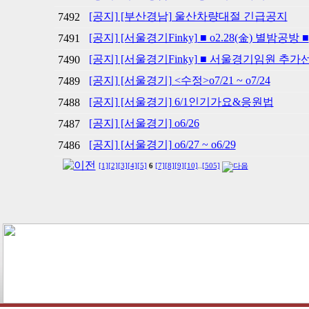
[공지] [부산경남] 울산차량대절 긴급공지
7492
[공지] [서울경기Finky] ■ o2.28(金) 별밤공방 ■
7491
[공지] [서울경기Finky] ■ 서울경기임원 추가
7490
[공지] [서울경기] <수정>o7/21 ~ o7/24
7489
[공지] [서울경기] 6/1인기가요&응원법
7488
[공지] [서울경기] o6/26
7487
[공지] [서울경기] o6/27 ~ o6/29
7486
[1]
[2]
[3]
[4]
[5]
6
[7]
[8]
[9]
[10]
..
[505]