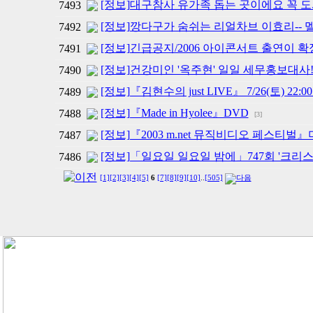
[정보]대구참사 유가족 돕는 곳이에요 꼭 
7493
[정보]깡다구가 숨쉬는 리얼차브 이효리-- 
7492
[정보]긴급공지/2006 아이콘서트 출연이 
7491
[정보]건강미인 '옥주현' 일일 세무홍보대사
7490
[정보]『김현수의 just LIVE』 7/26(토) 22
7489
[정보]『Made in Hyolee』DVD
7488
[3]
[정보]『2003 m.net 뮤직비디오 페스티
7487
[정보]「일요일 일요일 밤에」747회 '크리스
7486
[1]
[2]
[3]
[4]
[5]
6
[7]
[8]
[9]
[10]
..
[505]