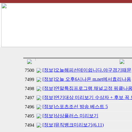
[정보]오늘해피선데이쉽니다.야구경기때문
7500
[정보]오늘 오후6시나온 m.net에서효리나옴
7499
[정보]연말특집프로그램 채널고정 핑클나
7498
[정보]연기대상 미리보기 수상자 + 후보 꼭
7497
[정보]스포츠조선 방송 베스트 5
7496
[정보]상상플러스 미리보기
7495
[정보]뮤직뱅크미리보기(6.11)
7494