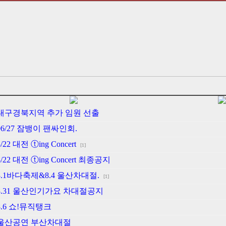
] 대구경북지역 추가 임원 선출
06/27 잠뱅이 팬싸인회.
22 대전 ⓣing Concert
[1]
/22 대전 ⓣing Concert 최종공지
8.1바다축제&8.4 울산차대절.
[1]
 8.31 울산인기가요 차대절공지
8.6 쇼!뮤직탱크
] 울산공연 부산차대절