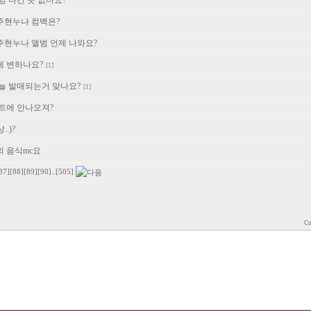
촬영 나간 곳 없나요?
 주현누나 컴백은?
 주현누나 앨범 언제 나와요?
에 변하나요?
[1]
오늘 발매되는거 맞나요?
[1]
서트에 안나오져?
.)?
의 음식mc요
87]
[88]
[89]
[90]
..
[505]
Co