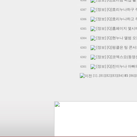
[정보] [Q]효리님 씨엡 
6308
[정보] [Q]효리누나하구
6307
[정보] [Q]효리누나하고
6306
[정보] [Q]홈페이지 몇시
6305
[정보] [Q]현누나 앨범 
6304
[정보] [Q]핑클은 팅 콘
6303
[정보] [Q]코엑스요(동영상.
6302
[정보] [Q]진이누나 아빠
6301
[1]
..
[81]
[82]
[83]
[84]
85
[86]
[