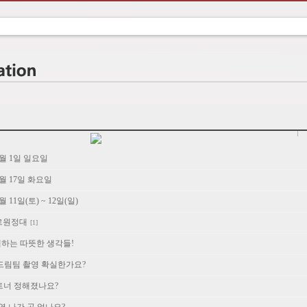
6월 1일 일요일
6월 17일 화요일
 11일(토) ~ 12일(일)
야르원정대
[1]
와 함께하는 따뜻한 생각들!
발드림팀 촬영 확실한가요?
 파트너 정해졌나요?