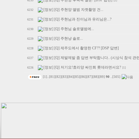
[정보] [Q] 주현양 후속곡 질문! [DSP 답변]
[2]
6233
[정보] [Q] 주현양 앨범 자켓촬영 건...
6232
[정보] [Q] 주현님과 진이님과 유리님은...?
6231
[정보] [Q] 주현님 솔로앨범에...
6230
[정보] [Q] 주현냥 솔로...
6229
[정보] [Q] 제주도에서 촬영한 CF?? [DSP 답변]
6228
[정보] [Q] 제발제발 좀 답변 부탁합니다.. (시상식 참석 관련
6227
[정보] [Q] 저기요!효리양 싸인회 롯데라면서요?
[1]
6226
[1]
..
[81]
[82]
[83]
[84]
[85]
[86]
[87]
[88]
[89]
90
..
[505]