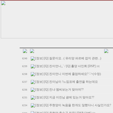
[정보] [Q] 질문이요.. ( 유리양 파르베 잡지 관련...)
6240
[정보] [Q] 진이언니,,` / [Q] 횰양 사인회 [DSP]
[4]
6239
[정보] [Q] 진이언니 이번에 졸업하세요? '-'+(수정)
6238
[정보] [Q] 진이님이 !느낌표에 출연을 하는데요
6237
[정보] [Q] 진냐 엠씨보는거 맞아여??
6236
[정보] [Q] 지금 이진님 괌에 있는거 맞아요??
6235
[정보] [Q] 주현양이 녹음을 한개도 않했다니 사실인가요?
6234