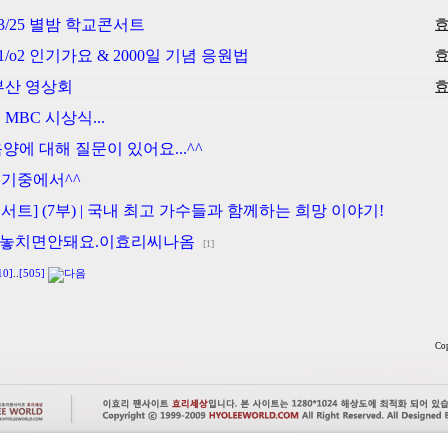
o3/25 별밤 학교콘서트
1/o2 인기가요 & 2000일 기념 응원법
 부산 영상회
 MBC 시상식...
. 옥양에 대해 질문이 있어요...^^
일기중에서^^
콘서트] (7부) | 국내 최고 가수들과 함께하는 희망 이야기!
어택놓치면안돼요.이효리씨나옴
[1]
10]
..
[505]
Cop