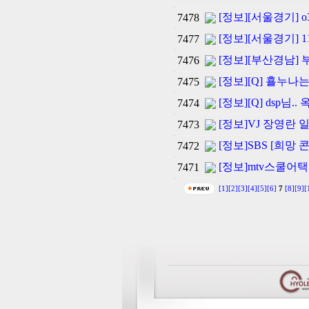
[정보][서울경기] 
7478
[정보][서울경기] 1
7477
[정보][부산경남]
7476
[정보][Q] 횰누나는
7475
[정보][Q] dsp님.
7474
[정보]VJ 장영란 
7473
[정보]SBS [희망 
7472
[정보]mtv스쿨
7471
[1]
[2]
[3]
[4]
[5]
[6]
7
[8]
[9]
[