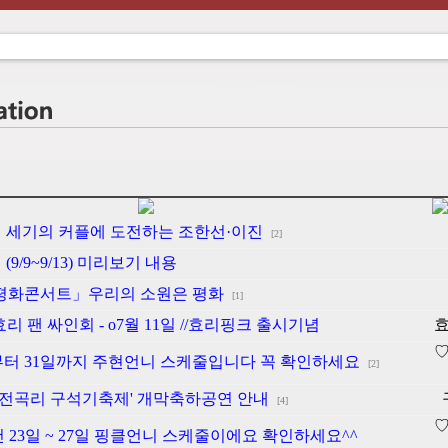
 세기의 커플에 도전하는 조한선·이진
[2]
9/9~9/13) 미리보기 내용
집 평화콘서트」우리의 소원은 평화
[1]
 팬 싸인회 - o7월 11일 //효리핑크 출시기념
2일부터 31일까지 주현언니 스케줄입니다 꼭 확인하세요
[2]
연천전곡리 구석기축제' 개막축하공연 안내
[4]
건 23일 ~ 27일 핑클언니 스케줄이에요 확인하세요^^