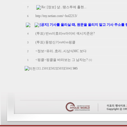
Re: [정보] 샾...땡스투에 횰현...
7
http://my.netian.com/~hol2213/
6
[공지] 기사를 올리실 때, 원문을 올리지 말고 기사 주소를
(투표) 빈vs이효리vs아이비 섹시지존은?
4
(투표) 동방신기vs비vs핑클
3
<정보>유리..효리..시상식MC 보다
2
<핑클>핑클을 바라보는 그 남자는?
[1]
1
[1]
..
[501]
[502]
[503]
[504]
505