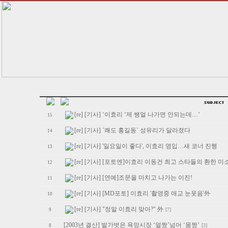
[re] [기사] ‘이효리 ‘제 쌩얼 나가면 안되는데…’
15
[re] [기사] `쾌도 홍길동` 성유리가 달라졌다
14
[re] [기사] '일요일이 좋다', 이효리 영입…새 코너 진행
13
[re] [기사] [포토엔]이효리 이동건 최고 스타들의 환한 미
12
[re] [기사] [연예]조문을 마치고 나가는 이진!
11
[re] [기사] [MD포토] 이효리 '촬영중 애교 눈웃음'外
10
[re] [기사] "정말 이효리 맞아?" 外
[7]
9
[2003년 결산] 발가벗은 욕망시장 ‘얼짱’넘어 ‘몸짱’
[3]
8