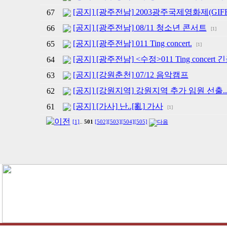
[공지] [광주전남] 2003광주국제영화제(GIF
67
[공지] [광주전남] 08/11 청소년 콘서트
66
[1]
[공지] [광주전남] 011 Ting concert.
65
[1]
[공지] [광주전남] <수정>011 Ting concert
64
[공지] [강원춘천] 07/12 음악캠프
63
[공지] [강원지역] 강원지역 추가 임원 선출..
62
[공지] [가사] 난..[亂] 가사
61
[1]
[1]
..
501
[502]
[503]
[504]
[505]