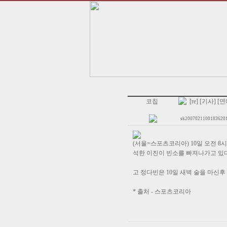
코칩
[re] [기사]
sk20070211001836201_
(서울=스포츠코리아) 10일 오전 
석한 이진이 빈소를 빠져나가고 있다
고 정다빈은 10일 새벽 술을 마신후 남
* 출처 - 스포츠코리아