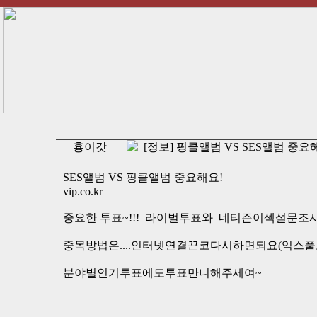
횽이갓
[정보] 핑클앨범 VS SES앨범 중요
SES앨범 VS 핑클앨범 중요해요!
vip.co.kr
중요한 투표~!!! 라이벌투표와 네티즌이섹설문조사에
중목방법은....인터넷연결끈코다시하면되요(익스풀
분야별인기투표에도투표만니해주세여~