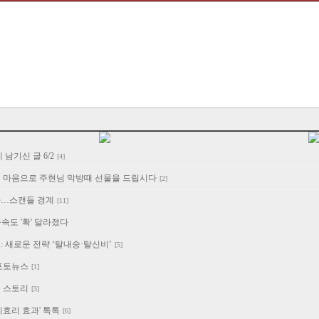
 남기신 글 6/2
[4]
된 마음으로 주현님 막방때 선물을 드립시다
[2]
다…스캔들 경계
[11]
 풍속도 '확' 달라졌다
: 새로운 전략 ‘탈내숭·탈신비’
[5]
 포토뉴스
[1]
출 스토리
[3]
'이효리 효과' 톡톡
[6]