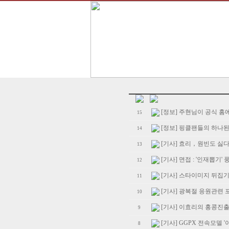
[정보] 주현님이 공식 홈에
15
[정보] 핑클팬들의 하나
14
[기사] 효리，원빈도 싫
13
[기사] 면접 : '인재뽑기'
12
[기사] 스타이미지 뒤집기
11
[기사] 광복절 응원관련
10
[기사] 이효리의 홍콩진
9
[기사] GGPX 전속모델 
8