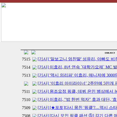
[기사] '알보고니 엄친딸' 성유리, 아빠도 
7515
[기사] 이효리, 8년 연속 `대학가요제` MC 
7514
[기사] '역시 의리파' 이효리, 매니저에 30
7513
[기사] ‘이효리 아이라이너’ 2주만에 5만개
[기사] 원조요정 핑클, 데뷔 은인 병상에서 
7511
[기사] 이효리, "밥 한번 먹자" 효과 대단, '
7510
[기사] [★포토]다시 뭉친 '핑클'?…역시 
7509
[기사] [다시 모인 핑클 패션 ⑤] 각기 다
7508