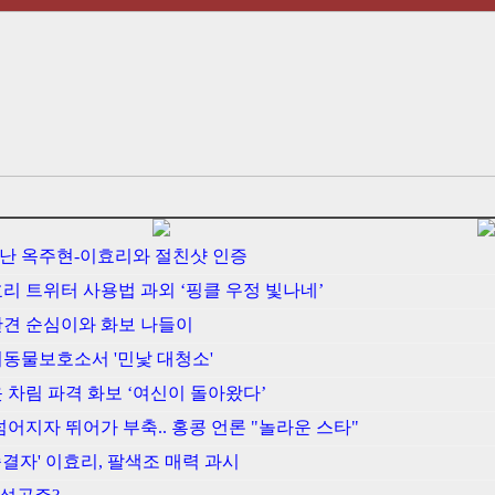
만난 옥주현-이효리와 절친샷 인증
효리 트위터 사용법 과외 ‘핑클 우정 빛나네’
애완견 순심이와 화보 나들이
유기동물보호소서 '민낯 대청소'
옷 차림 파격 화보 ‘여신이 돌아왔다’
 넘어지자 뛰어가 부축.. 홍콩 언론 "놀라운 스타"
종결자' 이효리, 팔색조 매력 과시