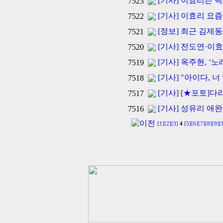
[기사] 이효리는 
7523
[기사] 이효리 요즘
7522
[정보] 최근 김제동
7521
[기사] 전도연·이효
7520
[기사] 옥주현, ‘
7519
[기사] "아이다, 너
7518
[기사] [★포토]다
7517
[기사] 성유리 애
7516
[1]
[2]
[3]
4
[5]
[6]
[7]
[8]
[9]
[