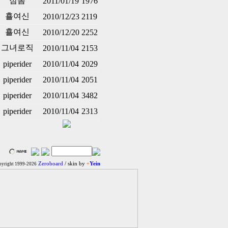
점봄
2011/01/19
1976
횰여신
2010/12/23
2119
횰여신
2010/12/20
2252
그녀로직
2010/11/04
2153
piperider
2010/11/04
2029
piperider
2010/11/04
2051
piperider
2010/11/04
3482
piperider
2010/11/04
2313
Zeroboard
/ skin by
+
Yein
yright 1999-2026