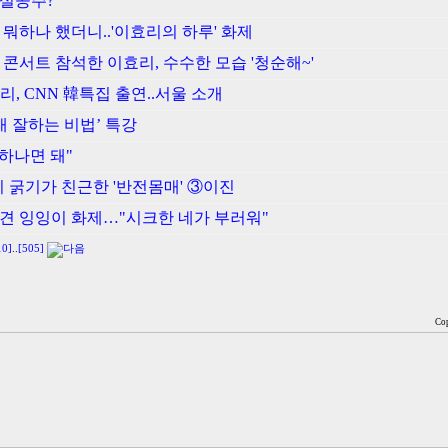
백설공주?
 뭐하나 했더니..'이효리의 하루' 화제
 콘서트 참석한 이효리, 수수한 모습 '청순해~'
리, CNN 韓특집 출연..서울 소개
노래 잘하는 비법’ 특강
 하나면 돼"
리 굵기가 친근한 '반전몸매' ③이진
완견 잉잉이 화제…"시크한 네가 부러워"
10]
..
[505]
Cop