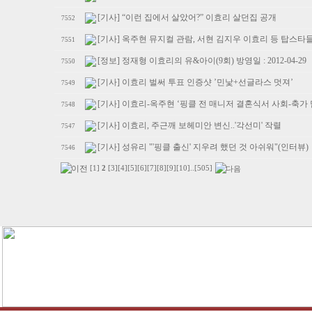
[기사] “이런 집에서 살았어?” 이효리 살던집 공개
7552
[기사] 옥주현 뮤지컬 관람, 서현 김지우 이효리 등 탑스타
7551
[정보] 정재형 이효리의 유&아이(9회) 방영일 : 2012-04-29
7550
[기사] 이효리 벌써 투표 인증샷 ’민낯+선글라스 멋져’
7549
[기사] 이효리-옥주현 ‘핑클 전 매니저 결혼식서 사회-축가 
7548
[기사] 이효리, 주근깨 보헤미안 변신..'각선미' 작렬
7547
[기사] 성유리 "'핑클 출신' 지우려 했던 것 아쉬워"(인터뷰)
7546
[1]
2
[3]
[4]
[5]
[6]
[7]
[8]
[9]
[10]
..
[505]