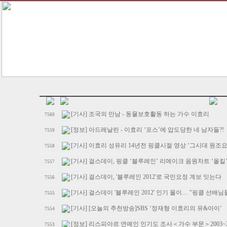
[기사] 조국의 만남 - 동물보호활동 하는 가수 이효리
7560
[정보] 아드레날린 - 이효리 ‘포스’에 압도당한 네 남자들?!
7559
[기사] 이효리 성유리 14년전 핑클시절 영상 ‘그시대 원조요정
7558
[기사] 걸스데이, 핑클 ‘블루레인’ 리메이크 음원차트 ‘올킬
7557
[기사] 걸스데이, '블루레인 2012'로 국민요정 계보 잇는다
7556
[기사] 걸스데이 '블루레인 2012' 인기 몰이… "핑클 선배
7555
[기사] [오늘의 추천방송]SBS ‘정재형 이효리의 유&아이’
7554
[정보] 리스피아르 연예인 인기도 조사＜가수 부문＞2003~201
7553