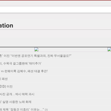
‘혼’ 이진 “이번엔 공포연기 특별과외, 진짜 무서울걸요?”
유리, 수목극 걸그룹팬에 '재미추가'
vs 런웨이룩 김혜수, 패션 대결 후끈!
리 패션
②③] 이진
고 사진 공개…섹시 매력 과시
효리' 실명 사용한 노래 화제
노래 제목 ‘장동건 이효리’ 이유는…”
[3]