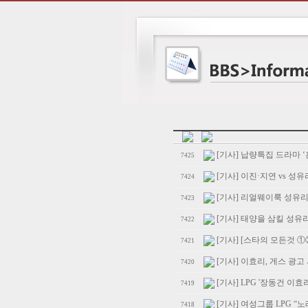
[기사] 납량특집 드라마 
7425
[기사] 이진·지연 vs 성
7424
[기사] 리얼웨이룩 성유리 
7423
[기사] 태양을 삼킬 성유
7422
[기사] [스타의 모든것 ①
7421
[기사] 이효리, 게스 광
7420
[기사] LPG '장동건 이
7419
[기사] 여성그룹 LPG “
7418