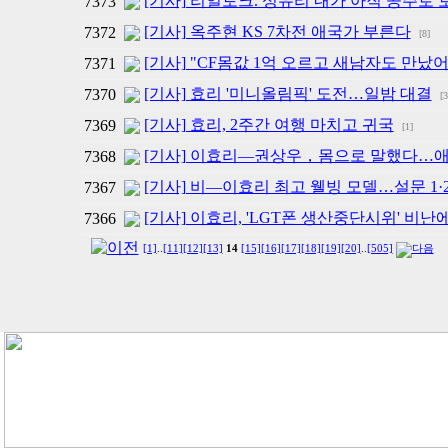
[기사] 리얼토크. 성유리 내가 아직 공주로 
7373
[기사] 옥주현 KS 7차전 애국가 부른다
7372
[8]
[기사] "CF몸값 1억 오르고 새남자도 만났어
7371
[기사] 효리 '미니올림픽' 도전…일밤 대결
7370
[3
[기사] 효리, 2주간 여행 마치고 귀국
7369
[1]
[기사] 이효리―권상우，몸으로 말했다…애
7368
[기사] 비―이효리 최고 웰빙 모델…설문 1·
7367
[기사] 이효리, 'LGT폰 생산중단시위' 비난
7366
[1]
..
[11]
[12]
[13]
14
[15]
[16]
[17]
[18]
[19]
[20]
..
[505]