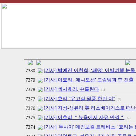
[기사] 박예진-이천희, ‘패떴’ 이별여행 눈물
7380
[기사] 이효리, '애니모션' 드림팀과 中 진출
7379
[기사] 섹시효리, 中홀린다
7378
[1]
[기사] 효리 "유고걸 열풍 한번 더"
7377
[3]
[기사] 지성-성유리 美 라스베이거스로 떠난
7376
[기사] 이효리 ＂뉴욕에서 자유 만끽＂
7375
[2]
[기사] '투샤이' 메인보컬 트레비스 "효리는
7374