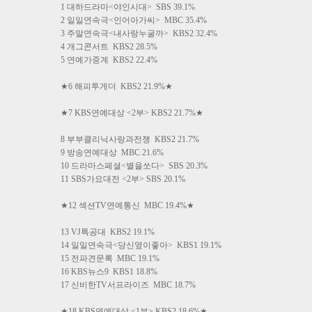
1 대하드라마<야인시대> SBS 39.1%
2 일일연속극<인어아가씨> MBC 35.4%
3 주말연속극<내사랑누굴까> KBS2 32.4%
4 개그콘서트 KBS2 28.5%
5 연예가중계 KBS2 22.4%
★6 해피투게더 KBS2 21.9%★
★7 KBS연예대상 <2부> KBS2 21.7%★
8 부부클리닉사랑과전쟁 KBS2 21.7%
9 방송연예대상 MBC 21.6%
10 드라마스페셜<별을쏘다> SBS 20.3%
11 SBS가요대전 <2부> SBS 20.1%
★12 섹션TV연예통신 MBC 19.4%★
13 VJ특공대 KBS2 19.1%
14 일일연속극<당신옆이좋아> KBS1 19.1%
15 전파견문록 MBC 19.1%
16 KBS뉴스9 KBS1 18.8%
17 신비한TV서프라이즈 MBC 18.7%
★18 KBS연예대상 <1부> KBS2 18.6%★