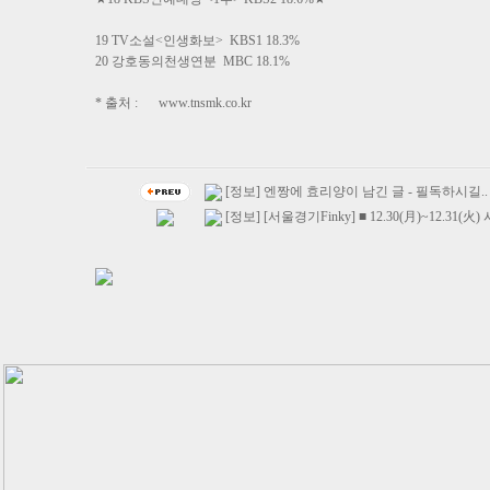
19 TV소설<인생화보> KBS1 18.3%
20 강호동의천생연분 MBC 18.1%
* 출처 :
www.tnsmk.co.kr
[정보] 엔짱에 효리양이 남긴 글 - 필독하시길..
[정보] [서울경기Finky] ■ 12.30(月)~12.31(火)