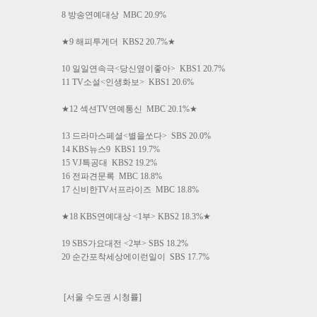
8 방송연예대상 MBC 20.9%
★9 해피투게더 KBS2 20.7%★
10 일일연속극<당신옆이좋아> KBS1 20.7%
11 TV소설<인생화보> KBS1 20.6%
★12 섹션TV연예통신 MBC 20.1%★
13 드라마스페셜<별을쏘다> SBS 20.0%
14 KBS뉴스9 KBS1 19.7%
15 VJ특공대 KBS2 19.2%
16 전파견문록 MBC 18.8%
17 신비한TV서프라이즈 MBC 18.8%
★18 KBS연예대상 <1부> KBS2 18.3%★
19 SBS가요대전 <2부> SBS 18.2%
20 순간포착세상에이런일이 SBS 17.7%
[서울 수도권 시청률]