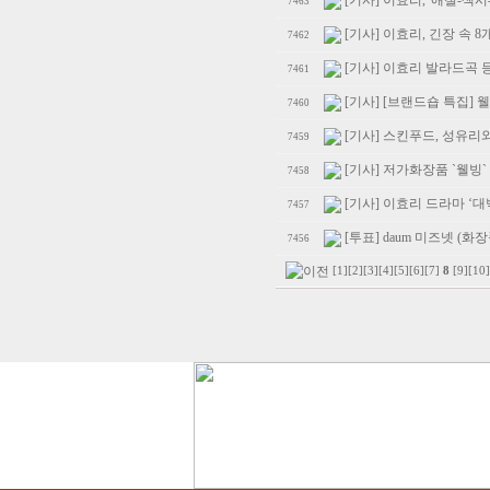
[기사] 이효리, '애절-섹
7463
[기사] 이효리, 긴장 속 
7462
[기사] 이효리 발라드곡 등 올
7461
[기사] [브랜드숍 특집] 
7460
[기사] 스킨푸드, 성유리
7459
[기사] 저가화장품 `웰빙
7458
[기사] 이효리 드라마 ‘대
7457
[투표] daum 미즈넷 (
7456
[1]
[2]
[3]
[4]
[5]
[6]
[7]
8
[9]
[10]