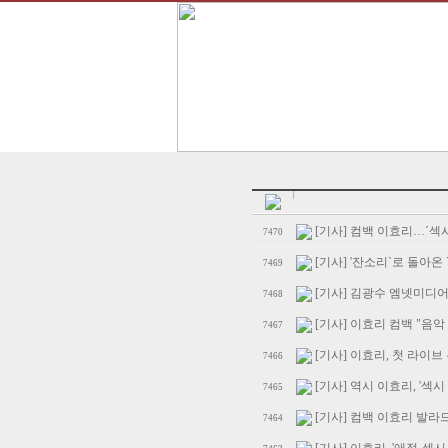
[기사] 컴백 이효리…´섹
7470
[기사] '잔소리`로 돌아온 
7469
[기사] 김광수 엠넷미디어
7468
[기사] 이효리 컴백 "음
7467
[기사] 이효리, 첫 라이
7466
[기사] 역시 이효리, '섹시
7465
[기사] 컴백 이효리 발라드 등 
7464