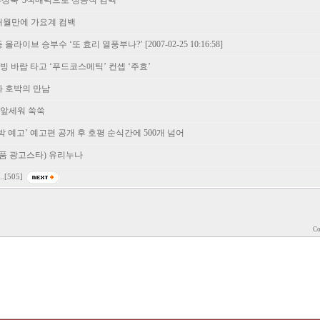
시-성숙' 3색매력으로 성공적 컴백
8개월만에 가요계 컴백
라이브 승부수 ‘또 효리 열풍부나?’ [2007-02-25 10:16:58]
웰빙 바람 타고 ‘푸드코스메틱’ 컨셉 ‘주효’
와 호박의 만남
` 앞세워 쑥쑥
박 예고’ 예고편 공개 후 호평 순식간에 500개 넘어
화장품 광고스타) 유리누나
..
[505]
Co