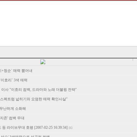
시+청순´ 매력 뿜어내
`이효리` 3색 매력
 이사 "이효리 컴백, 드라마와 노래 더블윙 전략"
악 스펙트럼 넓히기와 요염한 매력 확인사살"
브 무난하게 소화해
 지존' 컴백 무대
라이브무대 호평 [2007-02-25 16:39:34]
[1]