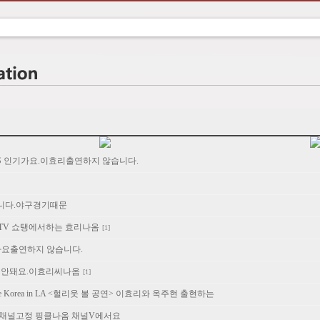
SBS 인기가요.이효리출연하지 않습니다.
니다.야구경기때문
MTV 쇼탱에서하는 효리나옴
[1]
기가요출연하지 않습니다.
면안돼요.이효리씨나옴
[1]
ve Korea in LA <헐리웃 볼 공연> 이효리와 옥주현 출현하는
 채널고정 핑클나옴 채널V에서요