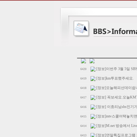
[정보]이번주 3월 5일 
6420
[정보]km투표했주세요.
6419
[정보]오늘해피선데이쉽
6418
[정보] 꼭보세요.오늘K
6417
[정보] 이효리님sbs인
6416
[정보]mtv스쿨어택놓치
6415
[정보]M.net 방송에서 Li
6414
[정보]연말특집프로그램
6413