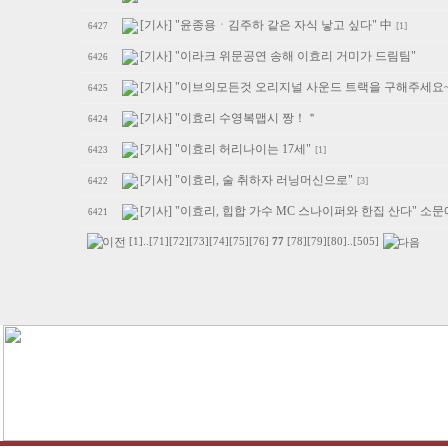
[기사] "윤종용ㆍ김주하 같은 자식 낳고 싶다" 中
[1]
6427
[기사] "이라크 위문공연 송해 이효리 거미가 드림팀"
6426
[기사] "이브의모든것 오리지널 사운드 트랙을 구해주세요~
6425
[기사] "이효리 수영복맵시 짱！＂
6424
[기사] "이효리 허리나이는 17세"
[1]
6423
[기사] "이효리, 술 취하자 러닝머신으로"
[3]
6422
[기사] "이효리, 힙합 가수 MC 스나이퍼와 한집 산다" 소
6421
[1]
..
[71]
[72]
[73]
[74]
[75]
[76]
77
[78]
[79]
[80]
..
[505]