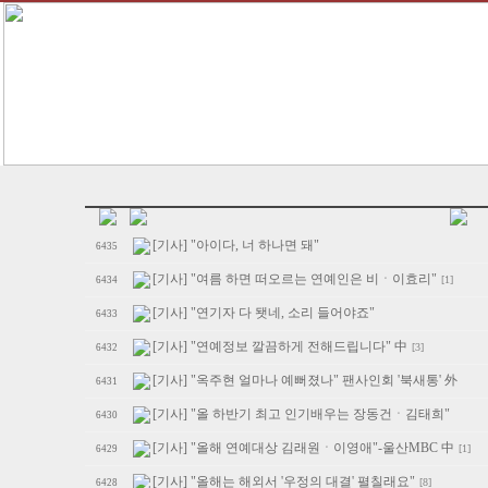
[기사] "아이다, 너 하나면 돼"
6435
[기사] "여름 하면 떠오르는 연예인은 비ㆍ이효리"
[1]
6434
[기사] "연기자 다 됏네, 소리 들어야죠"
6433
[기사] "연예정보 깔끔하게 전해드립니다" 中
[3]
6432
[기사] "옥주현 얼마나 예뻐졌나" 팬사인회 '북새통' 外
6431
[기사] "올 하반기 최고 인기배우는 장동건ㆍ김태희"
6430
[기사] "올해 연예대상 김래원ㆍ이영애"-울산MBC 中
[1]
6429
[기사] "올해는 해외서 '우정의 대결' 펼칠래요"
[8]
6428