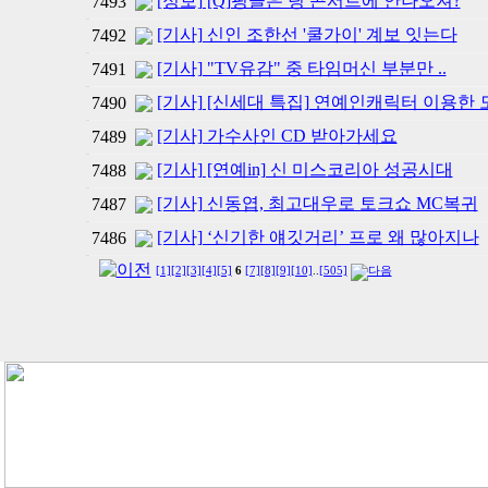
[정보] [Q]핑클은 팅 콘서트에 안나오져?
7493
[기사] 신인 조한선 '쿨가이' 계보 잇는다
7492
[기사] "TV유감" 중 타임머신 부분만 ..
7491
[기사] [신세대 특집] 연예인캐릭터 이용한
7490
[기사] 가수사인 CD 받아가세요
7489
[기사] [연예in] 신 미스코리아 성공시대
7488
[기사] 신동엽, 최고대우로 토크쇼 MC복귀
7487
[기사] ‘신기한 얘깃거리’ 프로 왜 많아지나
7486
[1]
[2]
[3]
[4]
[5]
6
[7]
[8]
[9]
[10]
..
[505]