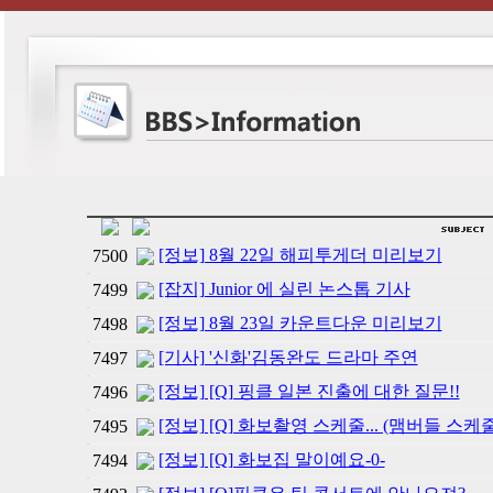
[정보] 8월 22일 해피투게더 미리보기
7500
[잡지] Junior 에 실린 논스톱 기사
7499
[정보] 8월 23일 카운트다운 미리보기
7498
[기사] '신화'김동완도 드라마 주연
7497
[정보] [Q] 핑클 일본 진출에 대한 질문!!
7496
[정보] [Q] 화보촬영 스케줄... (맴버들 스케줄
7495
[정보] [Q] 화보집 말이예요-0-
7494