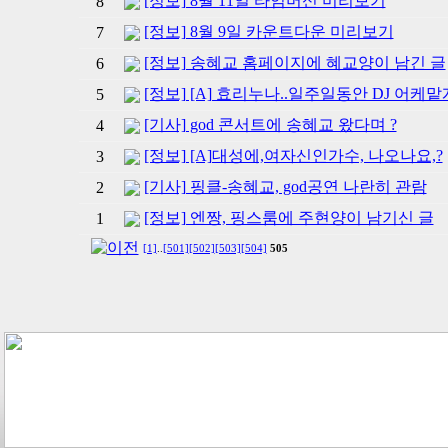
[정보] 8월 11일 타임머신 미리보기
8
[정보] 8월 9일 카운트다운 미리보기
7
[정보] 송혜교 홈페이지에 혜교양이 남긴 글
6
[정보] [A] 효리누나..일주일동안 DJ 어케
5
[기사] god 콘서트에 송혜교 왔다며 ?
4
[정보] [A]대성에,여자신인가수, 나오나요,?
3
[기사] 핑클-송혜교, god공연 나란히 관람
2
[정보] 엔짱, 핑스룸에 주현양이 남기신 글
1
[1]
..
[501]
[502]
[503]
[504]
505