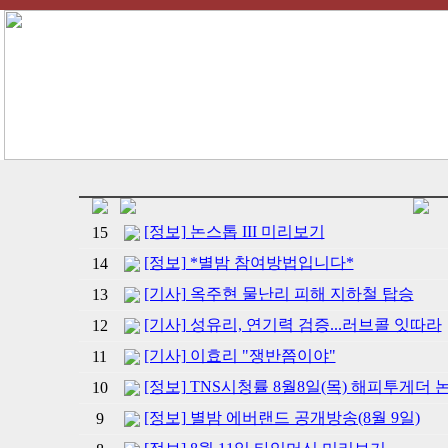
[정보] 논스톱 III 미리보기
15
[정보] *별밤 참여방법입니다*
14
[기사] 옥주현 물난리 피해 지하철 탑승
13
[기사] 성유리, 연기력 검증...러브콜 잇따라
12
[기사] 이효리 "쟁반쯤이야"
11
[정보] TNS시청률 8월8일(목) 해피투게더 
10
[정보] 별밤 에버랜드 공개방송(8월 9일)
9