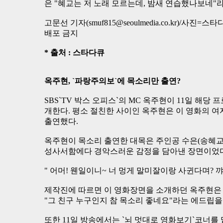
은 "혜교는 저 노래 모르는데, 밤새 연습했나보네"
고문선 기자(smuf815@seoulmedia.co.kr)/사진=스타다
배포 금지
* 출처 : 스타다큐
옥주현, `파랑주의보`에 목소리만 출연?
SBS`TV 박스 오피스`의 MC 옥주현이 11일 해
개한다. 평소 절친한 사이인 옥주현은 이 영화의 
출연했다.
옥주현이 목소리 출연한 대목은 주인공 수은(송혜교)
성사서함에다 경악스러운 감정을 담아낸 장면이었다
" 어머! 웬일이니~ 너 멍게 말미잘이랑 사귄다며? 꺄
제작진에 따르면 이 영화장면을 소개하던 옥주현은 
"그 친구 누구인지 참 목소리 좋네요"라는 에드립을
또한 11일 방송에서는 `뇌 멋대로 영화보기`코너를