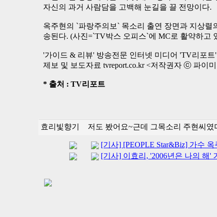
자신의 과거 사람담을 고백해 눈길을 끌 전망이다.
옥주현의 `파랑주의보` 목소리 출연 장면과 지상렬의 사
송된다. (사진=`TV박스 오피스`에 MC로 활약하고 있는 
'가이드 & 리뷰' 방송전문 인터넷 미디어 'TV리포트'
제보 및 보도자료 tvreport.co.kr <저작권자 ⓒ 파
* 출처 : TV리포트
효리빛향기
저도 봤어요~근데 그목소리 주현씨였다니
[기사] [PEOPLE Star&Biz] 가수 
[기사] 이효리, '2006년은 나의 해