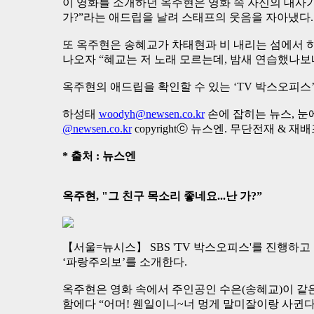
이 영화를 소개하던 옥주현은 영화 속 자신의 대사가
가?”라는 애드립을 날려 스태프의 웃음을 자아냈다.
또 옥주현은 송혜교가 차태현과 비 내리는 섬에서 하
나오자 “혜교는 저 노래 모르는데, 밤새 연습했나보
옥주현의 애드립을 확인할 수 있는 ‘TV 박스오피스’
하성태
woodyh@newsen.co.kr
손에 잡히는 뉴스, 눈에 
@newsen.co.kr
copyrightⓒ 뉴스엔. 무단전재 & 재
* 출처 : 뉴스엔
옥주현, "그 친구 목소리 좋네요...난 가?”
【서울=뉴시스】 SBS 'TV 박스오피스'를 진행하
‘파랑주의보’를 소개한다.
옥주현은 영화 속에서 주인공인 수은(송혜교)이 같은
함에다 “어머! 웬일이니~너 멍게 말미잘이랑 사귄