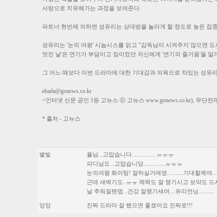
사랑으로 치유해가는 과정을 보여준다.
파트너 현빈에 의하면 성유리는 상대방을 놀라게 할 정도로 높은 집
성유리는 '눈의 여왕' 시놉시스를 읽고 "감독님이 시켜주지 않으면 도
멋진 날'은 연기가 부담이고 짐이었던 자신에게 '연기의 즐거움'을 
그 어느 때보다 이번 드라마에 대한 기대감과 의욕으로 차있는 성유리의 
ebada@gonews.co.kr
<인터넷 신문 공인 1등 고뉴스 ⓒ 고뉴스 www.gonews.co.kr), 무
* 출처 - 고뉴스
별빛
율님...고맙습니다.................ㅠㅠㅠ
피디님도...고맙습니당...............ㅠㅠㅠ
눈의여왕 화이팅! 잘하실거에영...........기대할께여...
근데 새벽기도..ㅠㅠ 체력도 잘 챙기시고 보약도 드시
날 추워질텐뎁...건강 잘챙기세여....유리언닝...........
앙앙
진짜 드라마 잘 됐으면 좋겠어요 진짜로!!!