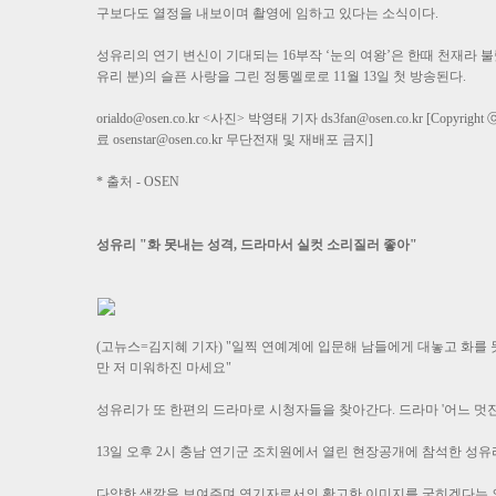
구보다도 열정을 내보이며 촬영에 임하고 있다는 소식이다.
성유리의 연기 변신이 기대되는 16부작 ‘눈의 여왕’은 한때 천재라 
유리 분)의 슬픈 사랑을 그린 정통멜로로 11월 13일 첫 방송된다.
orialdo@osen.co.kr
<사진> 박영태 기자
ds3fan@osen.co.kr
[Copyrig
료
osenstar@osen.co.kr
무단전재 및 재배포 금지]
* 출처 - OSEN
성유리 "화 못내는 성격, 드라마서 실컷 소리질러 좋아"
(고뉴스=김지혜 기자) "일찍 연예계에 입문해 남들에게 대놓고 화를 
만 저 미워하진 마세요"
성유리가 또 한편의 드라마로 시청자들을 찾아간다. 드라마 '어느 멋진 
13일 오후 2시 충남 연기군 조치원에서 열린 현장공개에 참석한 성
다양한 색깔을 보여주며 연기자로서의 확고한 이미지를 굳히겠다는 의