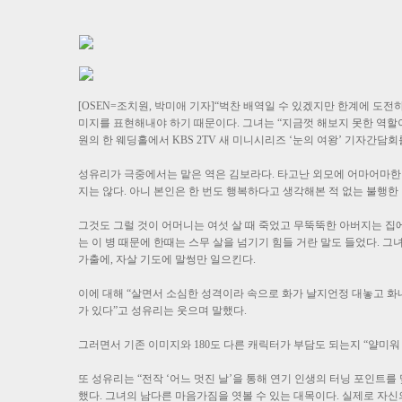
[OSEN=조치원, 박미애 기자]“벅찬 배역일 수 있겠지만 한계에 도
미지를 표현해내야 하기 때문이다. 그녀는 “지금껏 해보지 못한 역할이
원의 한 웨딩홀에서 KBS 2TV 새 미니시리즈 ‘눈의 여왕’ 기자간담회
성유리가 극중에서는 맡은 역은 김보라다. 타고난 외모에 어마어마한 
지는 않다. 아니 본인은 한 번도 행복하다고 생각해본 적 없는 불행한
그것도 그럴 것이 어머니는 여섯 살 때 죽었고 무뚝뚝한 아버지는 집
는 이 병 때문에 한때는 스무 살을 넘기기 힘들 거란 말도 들었다. 
가출에, 자살 기도에 말썽만 일으킨다.
이에 대해 “살면서 소심한 성격이라 속으로 화가 날지언정 대놓고 화
가 있다”고 성유리는 웃으며 말했다.
그러면서 기존 이미지와 180도 다른 캐릭터가 부담도 되는지 “얄미워
또 성유리는 “전작 ‘어느 멋진 날’을 통해 연기 인생의 터닝 포인트를
했다. 그녀의 남다른 마음가짐을 엿볼 수 있는 대목이다. 실제로 자