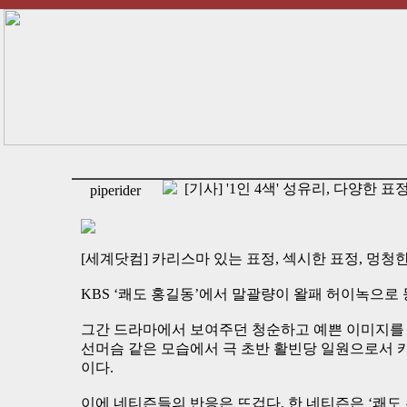
[기사] '1인 4색' 성유리, 다양한 표
piperider
[세계닷컴] 카리스마 있는 표정, 섹시한 표정, 멍청한 
KBS ‘쾌도 홍길동’에서 말괄량이 왈패 허이녹으로
그간 드라마에서 보여주던 청순하고 예쁜 이미지를 
선머슴 같은 모습에서 극 초반 활빈당 일원으로서 
이다.
이에 네티즌들의 반응은 뜨겁다. 한 네티즌은 ‘쾌도 