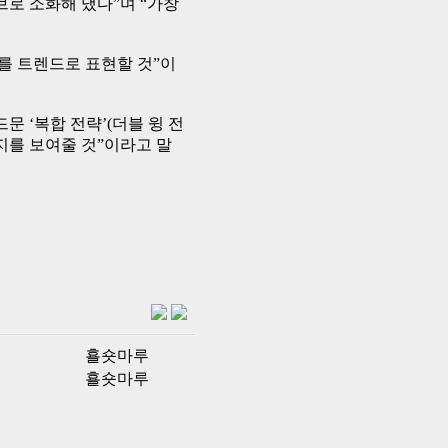
브로 소화해 냈다”며 “가창
’를 트렌드로 표현할 것”이
 ‘복합 전략’(더블 윙 전
지를 보여줄 것”이라고 말
횰숏마루
횰숏마루