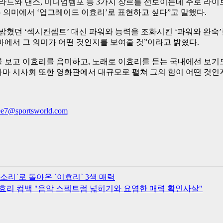
발라드와 댄스, 미디엄템포 등 3가지 장르를 선보이는데 주로 라이
 의미에서 ‘업그레이드 이효리’로 표현하고 싶다”고 말했다.
 밝혔던 ‘섹시컨셉트’ 대신 파워와 능력을 조화시킨 ‘파워와 완숙
마에서 그 의미가 어떤 것인지를 보여줄 것”이라고 밝혔다.
 보고 이효리를 음미하고, 노래로 이효리를 듣는 국내에선 보기드문
드라마 시사회 또한 영화관에서 대규모로 펼쳐 그의 힘이 어떤 것인
ee7@sportsworld.com
'잔소리`로 돌아온 `이효리` 3색 매력
이효리 컴백 "음악 스펙트럼 넓히기와 요염한 매력 확인사살"