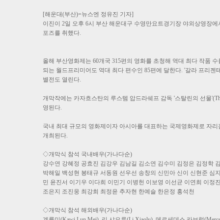
[해운대(부산)=뉴스엔 정유진 기자]
이진이 2일 오후 6시 부산 해운대구 수영만요트경기장 야외상영장에서
포즈를 취했다.
올해 부산영화제는 60개국 315편의 영화를 초청해 역대 최다 작품 수
되는 월드프리미어도 역대 최다 편수인 85편에 달한다. '갈라 프리젠테이션
별전도 열린다.
개막작에는 카자흐스탄의 루스템 압드라쉐프 감독 '스탈린의 선물'(The Gif
영된다.
국내 최대 규모의 영화제이자 아시아를 대표하는 국제영화제로 자리잡
개최된다.
◇개막식 참석 국내배우(가나다순)
강수연 강혜정 공효진 김강우 김남길 김소연 김수미 김정은 김정학 
박해일 백성현 봉태규 서동원 선우선 송창의 신민아 신이 신현준 심
민 윤진서 이기우 이다희 이민기 이병헌 이보영 이선균 이연희 이정진
조은지 조진웅 최강희 최정윤 추자현 한예슬 한은정 홍석천
◇개막식 참석 해외배우(가나다순)
계륜미(Kawi Lun Mei), 리 샤오루(Li Xiaolu), 메르세데스 카브럴(Mercedes