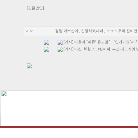
[핑클연인]
ㅇ.ㅇ
정말 이쁘신데 , 긴장하셨나벼 , ㅋㅋㅋ 우리 진이언니
[기사] 이효리 “아듀! 유고걸”…‘인기가요’서 
[기사] 이진, 10월 스크린데뷔..부산 레드카펫 밟