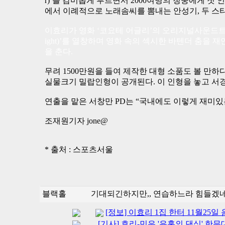
r)’를 감미롭게 부르면서 2000여명의 청중에게 첫
에서 이례적으로 노래솜씨를 뽐내는 안성기, 두 스타
이효리가 영화 ‘코요테 어글리’의 오리지널사운드트랙인 리안
ight)’를 열창하며 영화 속의 섹시한 바텐더 춤을 
을 춘다.
무려 1500만원을 들여 제작한 대형 소품도 볼 만하
실물크기 밀랍인형이 공개된다. 이 인형을 놓고 서
연출을 맡은 서창만 PD는 “국내에도 이렇게 재미있
조재원기자 jone@
* 출처 : 스포츠서울
블랙홀
기대되긴하지만,, 연습하느라 힘들겠네
[정보] 이효리 1집 한터 11월25
[기사] 효리-민우 '유혹의 댄싱' 한무