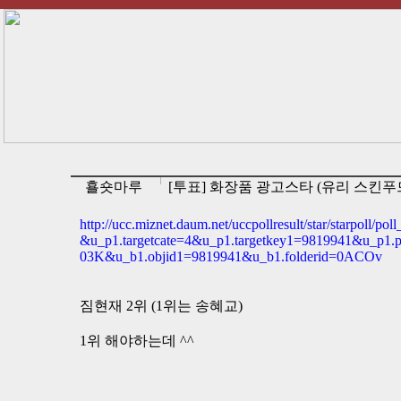
횰숏마루
[투표] 화장품 광고스타 (유리 스킨푸
http://ucc.miznet.daum.net/uccpollresult/star/starpo
&u_p1.targetcate=4&u_p1.targetkey1=9819941&u_p1.
03K&u_b1.objid1=9819941&u_b1.folderid=0ACOv
짐현재 2위 (1위는 송혜교)
1위 해야하는데 ^^