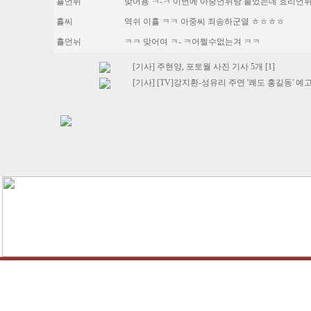
횰언뉘
맞어용 ㅋ-ㅋ 이번에 아중언뉘랑 붙었는데 효리언뉘
횰씨
역쉬 이횰 ㅋㅋ 아중씨 죄송하군열 ㅎㅎㅎㅎ
횰언뉘
ㅋㅋ 맞어여 ㅋ- ㅋ어쩔수없는겨 ㅋㅋ
[기사] 주현양, 포토월 사진 기사 5개 [1]
[기사] [TV]강지환-성유리 주연 '쾌도 홍길동' 예고편