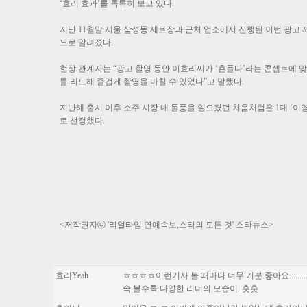
‘효리 효과’를 톡톡히 보고 있다.
지난 11월말 서울 삼성동 세트장과 근처 업소에서 진행된 이번 광고
으로 알려졌다.
현장 관계자는 “광고 촬영 동안 이효리씨가 ‘흔들다’라는 콘셉트에 
를 리드해 즐겁게 촬영을 마칠 수 있었다”고 말했다.
지난해 출시 이후 소주 시장 내 돌풍을 일으켰던 처음처럼은 1대 ‘이영
로 선정했다.
<저작권자ⓒ '리얼타임 연예속보,스타의 모든 것' 스타뉴스>
효리Yeah
ㅎㅎㅎㅎ이런기사 볼 때마다 너무 기분 좋아요.......
속 볼수록 다양한 리더의 모습이..훗훗