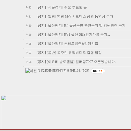
[공지] [서울경기] 주요 투표할 곳
7462
[공지] [알림] 영원 M/V + 모터쇼 공연 동영상 추가
7461
[공지] [울산핑키] 8.4 울산공연 관련공지 및 임원관련 공지
7460
[공지] [울산핑키] 8/31 울산 SBS인기가요 공지...
7459
[공지] [울산핑키] 콘써트공연&임원선출
7458
[공지] [음반] 옥주현 뮤직비디오 촬영 일정
7457
[공지] [이효리 솔로앨범] 컬러링7007 오픈했습니다.
7456
[1]
[2]
[3]
[4]
[5]
[6]
[7]
8
[9]
[10]
..
[505]