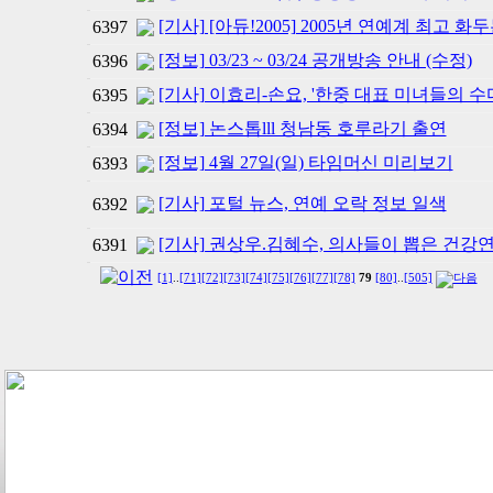
[기사] [아듀!2005] 2005년 연예계 최고 화두는
6397
[정보] 03/23 ~ 03/24 공개방송 안내 (수정)
6396
[기사] 이효리-손요, '한중 대표 미녀들의 수다
6395
[정보] 논스톱lll 청남동 호루라기 출연
6394
[정보] 4월 27일(일) 타임머신 미리보기
6393
[기사] 포털 뉴스, 연예 오락 정보 일색
6392
[기사] 권상우.김혜수, 의사들이 뽑은 건강
6391
[1]
..
[71]
[72]
[73]
[74]
[75]
[76]
[77]
[78]
79
[80]
..
[505]