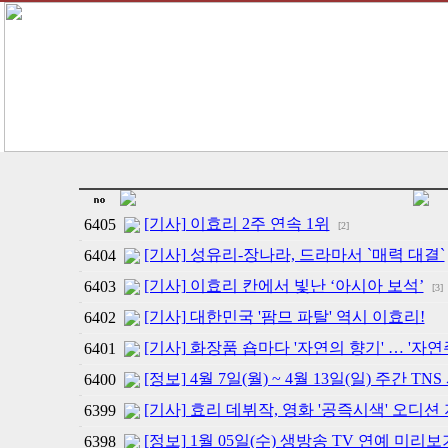
[기사] 이효리 2주 연속 1위
6405
[2]
[기사] 성유리-장나라, 드라마서 `매력 대결`
6404
[기사] 이효리 칸에서 빛난 ‘아시아 보석’
6403
[3]
[기사] 대한민국 '팜므 파탈' 역시 이효리!
6402
[기사] 화장품 숍마다 '자연의 향기' … '자
6401
[정보] 4월 7일(월) ~ 4월 13일(일) 주간 TN
6400
[기사] 효리 데뷔작, 영화 '공즉시색' 오디션
6399
[정보] 1월 05일(수) 생방송 TV 연예 미리보
6398