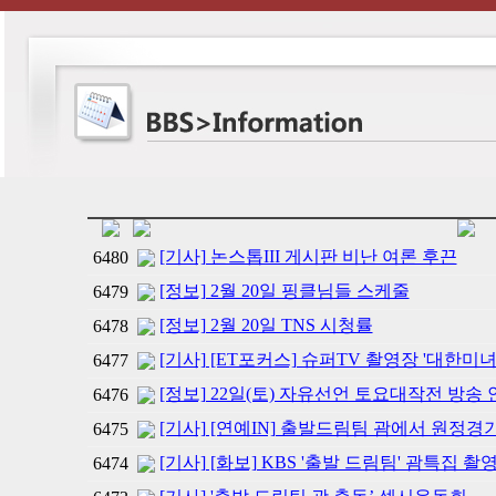
[기사] 논스톱III 게시판 비난 여론 후끈
6480
[정보] 2월 20일 핑클님들 스케줄
6479
[정보] 2월 20일 TNS 시청률
6478
[기사] [ET포커스] 슈퍼TV 촬영장 '대한미녀
6477
[정보] 22일(토) 자유선언 토요대작전 방송
6476
[기사] [연예IN] 출발드림팀 괌에서 원정경
6475
[기사] [화보] KBS '출발 드림팀' 괌특집 촬
6474