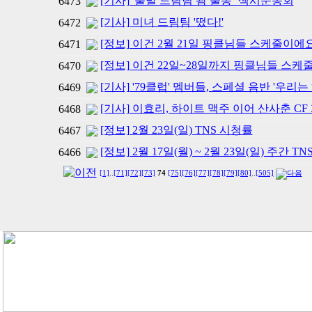
[기사] '출발 드림팀 괌 출동’ 섹시운동회
6473
[기사] 미녀 드림팀 '떴다!'
6472
[정보] 이건 2월 21일 핑클님들 스케줄이에
6471
[정보] 이건 22일~28일까지 핑클님들 스케
6470
[기사] '79클럽' 멤버들, 스페셜 음반 '우리는
6469
[기사] 이효리, 하이트 맥주 이어 산사춘 CF
6468
[정보] 2월 23일(일) TNS 시청률
6467
[정보] 2월 17일(월) ~ 2월 23일(일) 주간 T
6466
[1]
..
[71]
[72]
[73]
74
[75]
[76]
[77]
[78]
[79]
[80]
..
[505]